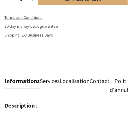
Terms and Conditions
30-day money-back guarantee
Shipping: 2-3 Business Days
Informations
Services
Localisation
Contact
Politiq
d'annula
Description
: