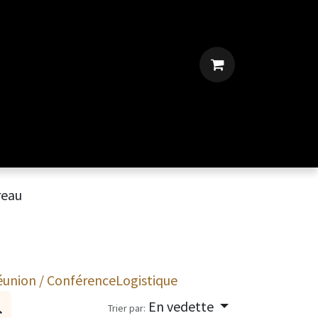
reau
éunion / Conférence
Logistique
En vedette
Trier par: