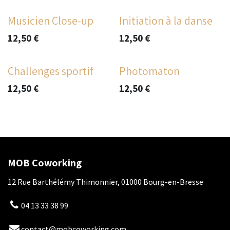
Musicien Close-up
Initiation à la danse
12,50
€
12,50
€
Challenges sportif
Photomaton
12,50
€
12,50
€
MOB Coworking
12 Rue Barthélémy Thimonnier, 01000 Bourg-en-Bresse
04 13 33 38 99
contact@mobcoworking.com