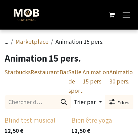
Se rendre au contenu
...
Marketplace
Animation 15 pers.
Animation 15 pers.
Starbucks
Restaurant
Bar
Salle
Animation
Animation
de
15 pers.
30 pers.
sport
Trier par
Filtres
Blind test musical
Bien être yoga
12,50
€
12,50
€