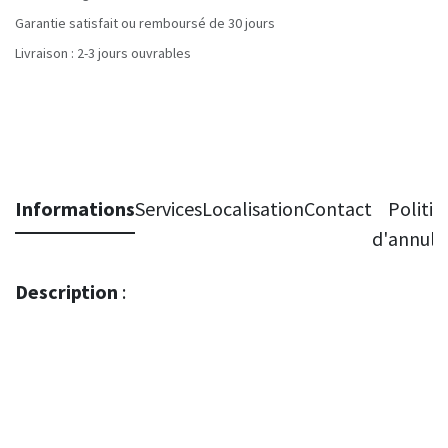
Garantie satisfait ou remboursé de 30 jours
Livraison : 2-3 jours ouvrables
Informations
Services
Localisation
Contact
Politiq
d'annula
Description
: