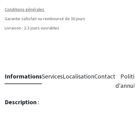
Conditions générales
Garantie satisfait ou remboursé de 30 jours
Livraison : 2-3 jours ouvrables
Informations
Services
Localisation
Contact
Politiq
d'annula
Description
: