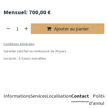
Mensuel: 700,00 €
Ajouter au panier
Conditions générales
Garantie satisfait ou remboursé de 30 jours
Livraison : 2-3 jours ouvrables
Informations
Services
Localisation
Contact
Politiq
d'annula