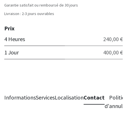
Garantie satisfait ou remboursé de 30 jours
Livraison : 2-3 jours ouvrables
Prix
4 Heures
240,00 €
1 Jour
400,00 €
Informations
Services
Localisation
Contact
Politiq
d'annula