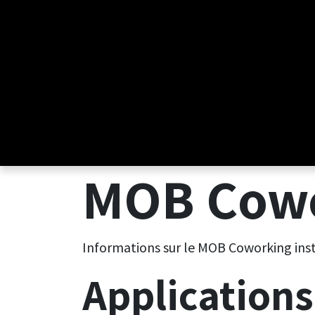
Se rendre au contenu
MOB Cow
Informations sur le MOB Coworking in
Applications