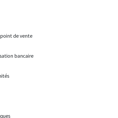
 point de vente
isation bancaire
nités
iques