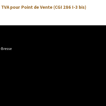
a TVA pour Point de Vente (CGI 286 I-3 bis)
-Bresse