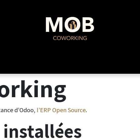
MOB Coworking
Événements
orking
stance d’Odoo,
l’ERP Open Source
.
 installées