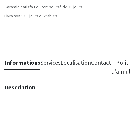
Garantie satisfait ou remboursé de 30 jours
Livraison : 2-3 jours ouvrables
Informations
Services
Localisation
Contact
Politiq
d'annula
Description
: