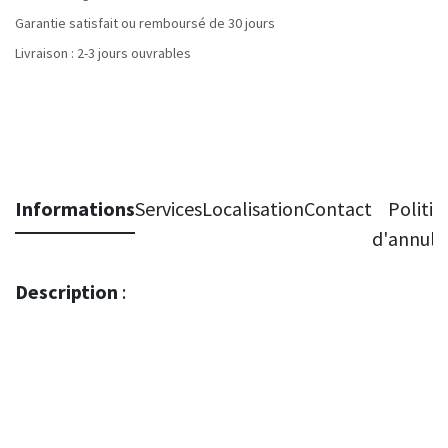
Garantie satisfait ou remboursé de 30 jours
Livraison : 2-3 jours ouvrables
Informations
Services
Localisation
Contact
Politiq
d'annula
Description
: