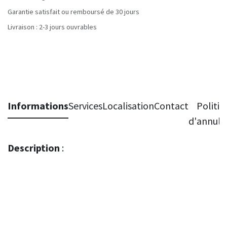
Garantie satisfait ou remboursé de 30 jours
Livraison : 2-3 jours ouvrables
Informations
Services
Localisation
Contact
Politiq
d'annula
Description
: