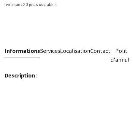
Livraison : 2-3 jours ouvrables
Informations
Services
Localisation
Contact
Politiq
d'annula
Description
: