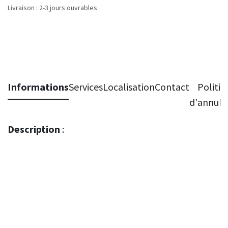
Livraison : 2-3 jours ouvrables
Informations
Services
Localisation
Contact
Politiq
d'annula
Description
: