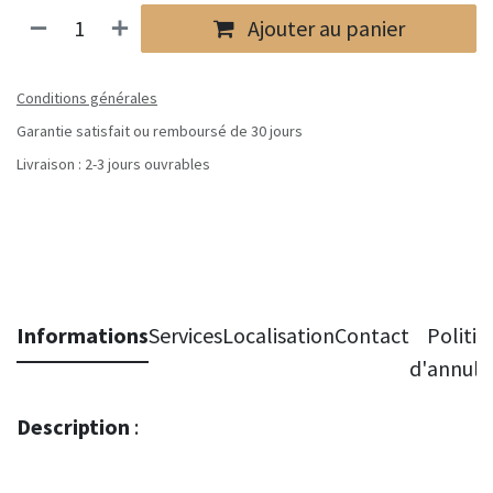
Ajouter au panier
Conditions générales
Garantie satisfait ou remboursé de 30 jours
Livraison : 2-3 jours ouvrables
Informations
Services
Localisation
Contact
Politiq
d'annula
Description
: