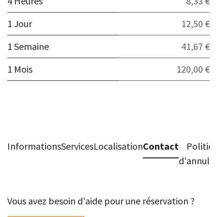
4 Heures
8,33 €
1 Jour
12,50 €
1 Semaine
41,67 €
1 Mois
120,00 €
Informations
Services
Localisation
Contact
Politiq
d'annula
Vous avez besoin d'aide pour une réservation ?