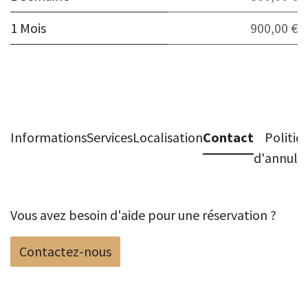
1 Mois
900,00 €
Informations
Services
Localisation
Contact
Politiq
d'annula
Vous avez besoin d'aide pour une réservation ?
Contactez-nous